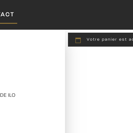
TACT
Votre panier est a
DE ILO